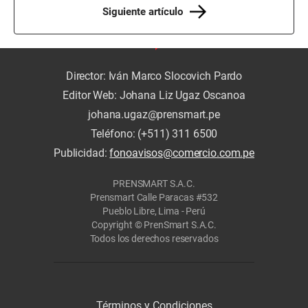
Siguiente artículo
Director: Iván Marco Slocovich Pardo
Editor Web: Johana Liz Ugaz Oscanoa
johana.ugaz@prensmart.pe
Teléfono: (+511) 311 6500
Publicidad:
fonoavisos@comercio.com.pe
PRENSMART S.A.C.
Prensmart Calle Paracas #532
Pueblo Libre, Lima - Perú
Copyright © PrenSmart S.A.C.
Todos los derechos reservados
Términos y Condiciones