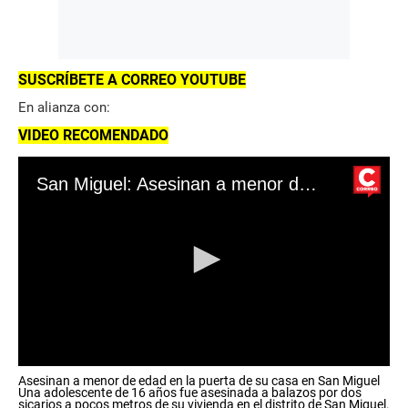
SUSCRÍBETE A CORREO YOUTUBE
En alianza con:
VIDEO RECOMENDADO
San Miguel: Asesinan a menor de edad en la puerta de su casa
0
Asesinan a menor de edad en la puerta de su casa en San Miguel
s
Una adolescente de 16 años fue asesinada a balazos por dos
e
sicarios a pocos metros de su vivienda en el distrito de San Miguel.