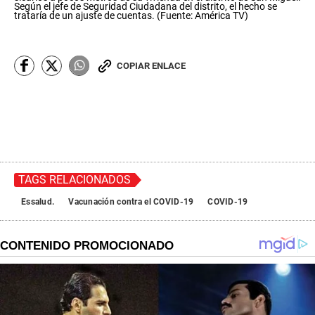
c
Según el jefe de Seguridad Ciudadana del distrito, el hecho se
trataría de un ajuste de cuentas. (Fuente: América TV)
o
n
d
s
o
COPIAR ENLACE
f
0
s
e
c
o
n
d
s
TAGS RELACIONADOS
Essalud.
Vacunación contra el COVID-19
COVID-19