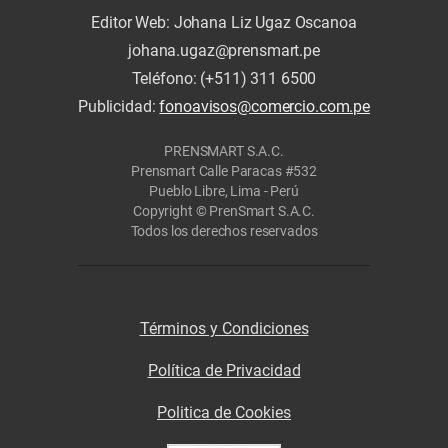
Editor Web: Johana Liz Ugaz Oscanoa
johana.ugaz@prensmart.pe
Teléfono: (+511) 311 6500
Publicidad:
fonoavisos@comercio.com.pe
PRENSMART S.A.C.
Prensmart Calle Paracas #532
Pueblo Libre, Lima - Perú
Copyright © PrenSmart S.A.C.
Todos los derechos reservados
Términos y Condiciones
Política de Privacidad
Politica de Cookies