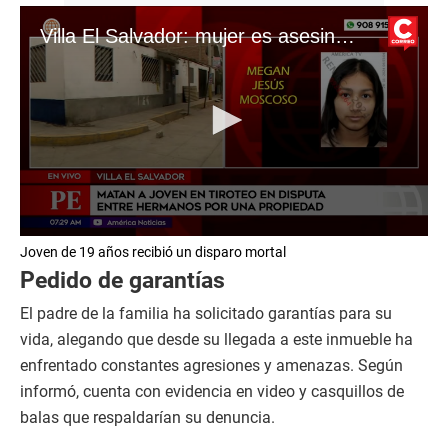
Villa El Salvador: mujer es asesinada en medio de disputa de una propiedad
0
Joven de 19 años recibió un disparo mortal
s
e
Pedido de garantías
c
o
El padre de la familia ha solicitado garantías para su
n
d
vida, alegando que desde su llegada a este inmueble ha
s
enfrentado constantes agresiones y amenazas. Según
o
f
informó, cuenta con evidencia en video y casquillos de
4
balas que respaldarían su denuncia.
m
i