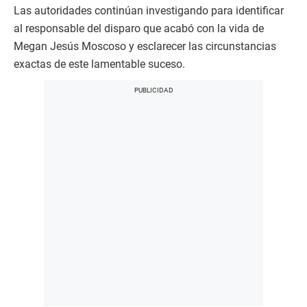
n
Las autoridades continúan investigando para identificar
u
t
al responsable del disparo que acabó con la vida de
e
s
Megan Jesús Moscoso y esclarecer las circunstancias
,
exactas de este lamentable suceso.
2
0
s
e
c
o
n
d
s