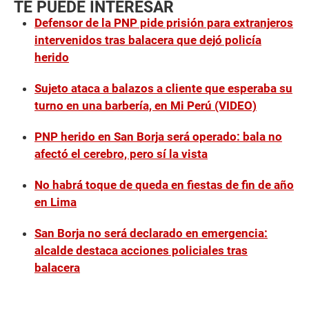
TE PUEDE INTERESAR
Defensor de la PNP pide prisión para extranjeros
intervenidos tras balacera que dejó policía
herido
Sujeto ataca a balazos a cliente que esperaba su
turno en una barbería, en Mi Perú (VIDEO)
PNP herido en San Borja será operado: bala no
afectó el cerebro, pero sí la vista
No habrá toque de queda en fiestas de fin de año
en Lima
San Borja no será declarado en emergencia:
alcalde destaca acciones policiales tras
balacera