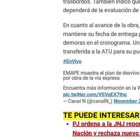
trasbordos. También indicó que
dependerá de la evaluación de 
En cuanto al avance de la obra
mantiene su fecha de entrega p
demoras en el cronograma. Una 
transferida a la ATU para su p
#EnVivo
EMAPE muestra el plan de desvíos a
por obra de la vía expresa
Encuentra más información en l
pic.twitter.com/VSVqEX7thq
— Canal N (@canalN_)
November 2
TE PUEDE INTERESAR
PJ ordena a la JNJ repon
Nación y rechaza nuevo