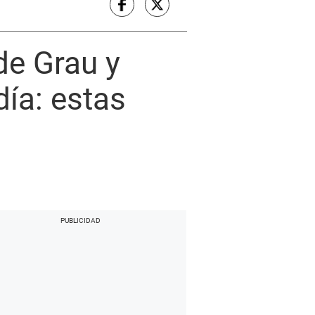
de Grau y
día: estas