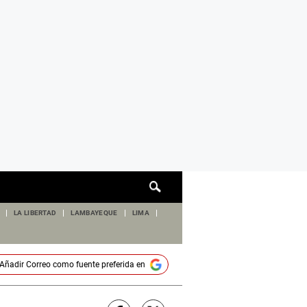
Cuadro
de
búsqueda
LA LIBERTAD
LAMBAYEQUE
LIMA
Añadir
Correo
como fuente preferida en