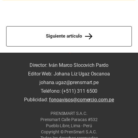
Siguiente artículo
Director: Iván Marco Slocovich Pardo
Editor Web: Johana Liz Ugaz Oscanoa
johana.ugaz@prensmart.pe
Teléfono: (+511) 311 6500
Publicidad:
fonoavisos@comercio.com.pe
PRENSMART S.A.C.
Prensmart Calle Paracas #532
Pueblo Libre, Lima - Perú
Copyright © PrenSmart S.A.C.
Todos los derechos reservados