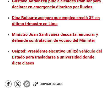
Gustavo Adrianzén pide a alcaldes tramitar para
declarar en emergencia distritos por lluvias
Dina Boluarte asegura que empleo creció 3% en
último trimestre en Lima
Ministro Juan Santiváñez descarta renunciar y
defiende contratación de vocero del Mininter
Osiptel: Presidente ejecutivo utilizó vehículo del
Estado para trasladarse a universidad donde
dicta clases
COPIAR ENLACE