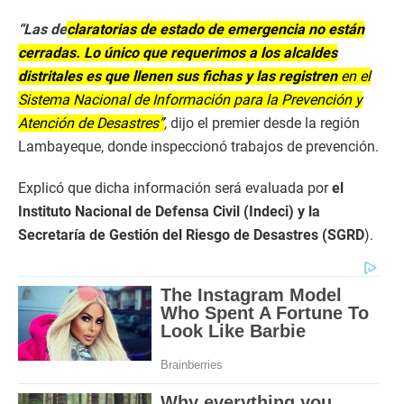
“Las de
claratorias de estado de emergencia no están
cerradas. Lo único que requerimos a los alcaldes
distritales es que llenen sus fichas y las registren
en el
Sistema Nacional de Información para la Prevención y
Atención de Desastres”
,
dijo el premier desde la región
Lambayeque, donde inspeccionó trabajos de prevención.
Explicó que dicha información será evaluada por
el
Instituto Nacional de Defensa Civil (Indeci) y la
Secretaría de Gestión del Riesgo de Desastres (SGRD
).