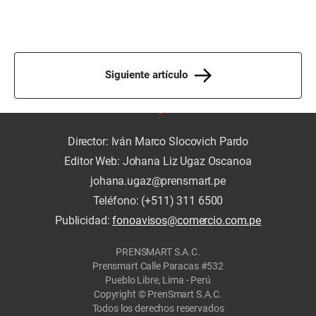
Siguiente artículo
Director: Iván Marco Slocovich Pardo
Editor Web: Johana Liz Ugaz Oscanoa
johana.ugaz@prensmart.pe
Teléfono: (+511) 311 6500
Publicidad:
fonoavisos@comercio.com.pe
PRENSMART S.A.C.
Prensmart Calle Paracas #532
Pueblo Libre, Lima - Perú
Copyright © PrenSmart S.A.C.
Todos los derechos reservados