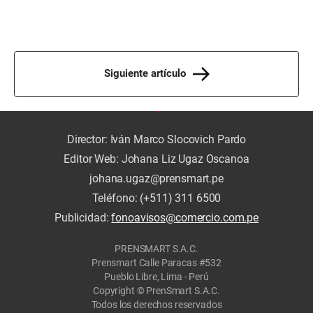
Siguiente artículo
Director: Iván Marco Slocovich Pardo
Editor Web: Johana Liz Ugaz Oscanoa
johana.ugaz@prensmart.pe
Teléfono: (+511) 311 6500
Publicidad:
fonoavisos@comercio.com.pe
PRENSMART S.A.C.
Prensmart Calle Paracas #532
Pueblo Libre, Lima - Perú
Copyright © PrenSmart S.A.C.
Todos los derechos reservados