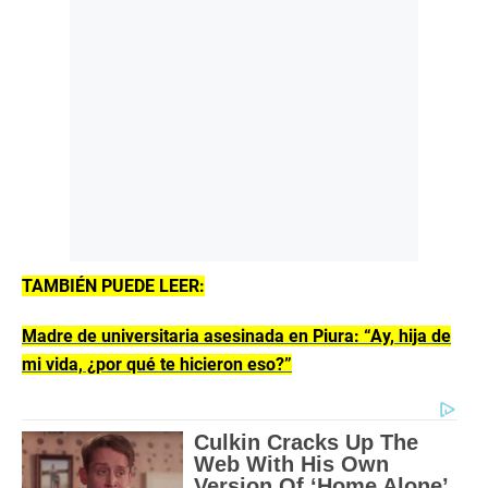
TAMBIÉN PUEDE LEER:
Madre de universitaria asesinada en Piura: “Ay, hija de
mi vida, ¿por qué te hicieron eso?”