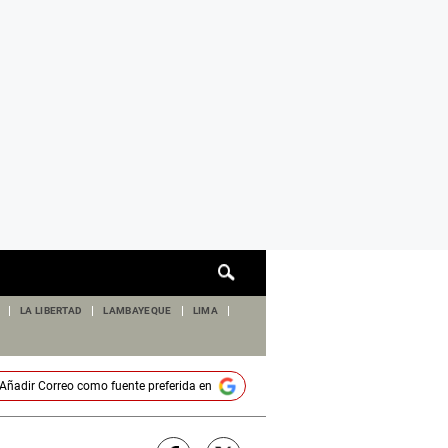
Cuadro
de
búsqueda
LA LIBERTAD
LAMBAYEQUE
LIMA
Añadir
Correo
como fuente preferida en