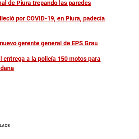
nal de Piura trepando las paredes
lleció por COVID-19, en Piura, padecía
 nuevo gerente general de EPS Grau
 entrega a la policía 150 motos para
adana
NLACE