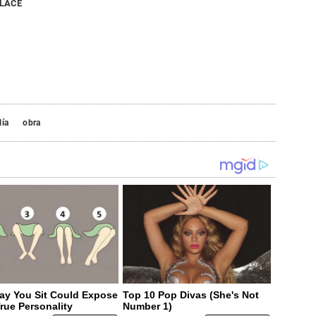
NLACE
lía
obra