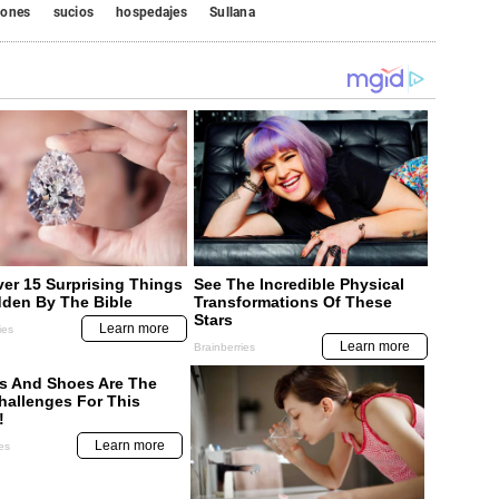
hones
sucios
hospedajes
Sullana