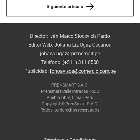
Siguiente artículo
Director: Iván Marco Slocovich Pardo
Editor Web: Johana Liz Ugaz Oscanoa
johana.ugaz@prensmart.pe
Teléfono: (+511) 311 6500
Publicidad:
fonoavisos@comercio.com.pe
PRENSMART S.A.C.
Prensmart Calle Paracas #532
Pueblo Libre, Lima - Perú
Copyright © PrenSmart S.A.C.
Todos los derechos reservados