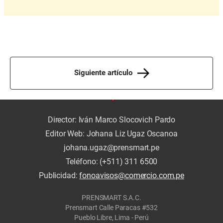
Siguiente artículo
Director: Iván Marco Slocovich Pardo
Editor Web: Johana Liz Ugaz Oscanoa
johana.ugaz@prensmart.pe
Teléfono: (+511) 311 6500
Publicidad:
fonoavisos@comercio.com.pe
PRENSMART S.A.C.
Prensmart Calle Paracas #532
Pueblo Libre, Lima - Perú