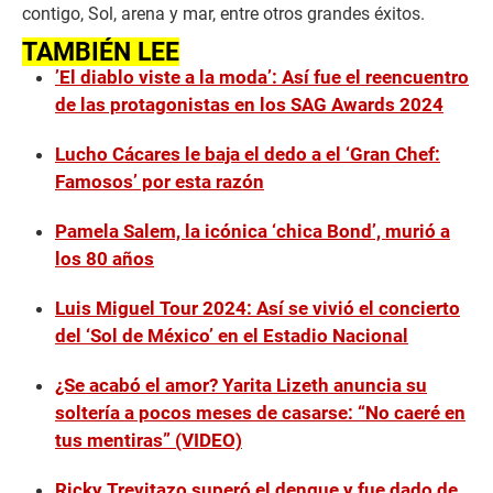
contigo, Sol, arena y mar, entre otros grandes éxitos.
TAMBIÉN LEE
’El diablo viste a la moda’: Así fue el reencuentro
de las protagonistas en los SAG Awards 2024
Lucho Cácares le baja el dedo a el ‘Gran Chef:
Famosos’ por esta razón
Pamela Salem, la icónica ‘chica Bond’, murió a
los 80 años
Luis Miguel Tour 2024: Así se vivió el concierto
del ‘Sol de México’ en el Estadio Nacional
¿Se acabó el amor? Yarita Lizeth anuncia su
soltería a pocos meses de casarse: “No caeré en
tus mentiras” (VIDEO)
Ricky Trevitazo superó el dengue y fue dado de