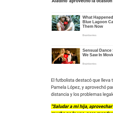
‘Aladino’ aprovechó la ocasión
El futbolista destacó que lleva
Pamela López, y aprovechó para 
distancia y los problemas lega
“Saludar a mi hija, aprovech