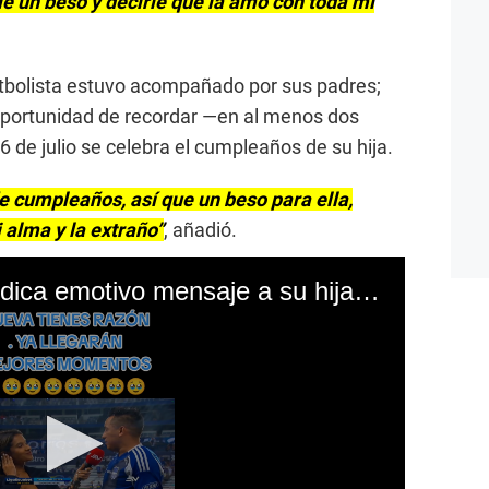
e un beso y decirle que la amo con toda mi
futbolista estuvo acompañado por sus padres;
 oportunidad de recordar —en al menos dos
de julio se celebra el cumpleaños de su hija.
de cumpleaños, así que un beso para ella,
 alma y la extraño”
, añadió.
CORREO | Cueva dedica emotivo mensaje a su hija por su cumpleaños tras triunfo de Emelec