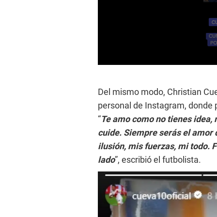
0
s
e
Del mismo modo, Christian Cue
c
o
personal de Instagram, donde p
n
d
“
Te amo como no tienes idea, m
s
o
cuide. Siempre serás el amor 
f
ilusión, mis fuerzas, mi todo.
5
4
lado
”, escribió el futbolista.
s
e
c
o
n
d
s
V