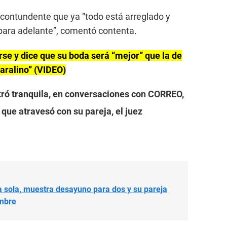
contundente que ya “todo está arreglado y
para adelante”, comentó contenta.
se y dice que su boda será “mejor” que la de
aralino” (VIDEO)
ró tranquila, en conversaciones con CORREO,
n que atravesó con su pareja, el juez
a sola, muestra desayuno para dos y su pareja
ambre