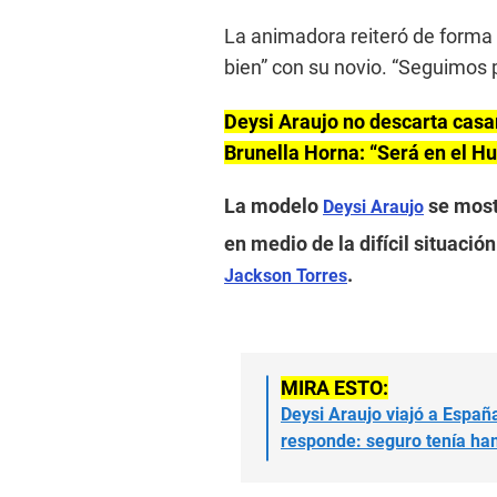
La animadora reiteró de forma 
bien” con su novio. “Seguimos 
Deysi Araujo no descarta casar
Brunella Horna: “Será en el Hu
La modelo
se most
Deysi Araujo
en medio de la difícil situació
.
Jackson Torres
MIRA ESTO:
Deysi Araujo viajó a Españ
responde: seguro tenía h