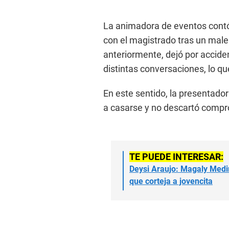
La animadora de eventos contó
con el magistrado tras un mal
anteriormente, dejó por acciden
distintas conversaciones, lo q
En este sentido, la presentado
a casarse y no descartó compro
TE PUEDE INTERESAR:
Deysi Araujo: Magaly Medi
que corteja a jovencita