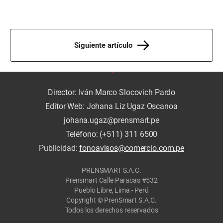
Siguiente artículo
Director: Iván Marco Slocovich Pardo
Editor Web: Johana Liz Ugaz Oscanoa
johana.ugaz@prensmart.pe
Teléfono: (+511) 311 6500
Publicidad:
fonoavisos@comercio.com.pe
PRENSMART S.A.C.
Prensmart Calle Paracas #532
Pueblo Libre, Lima - Perú
Copyright © PrenSmart S.A.C.
Todos los derechos reservados