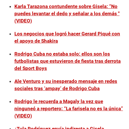
3
7
Karla Tarazona contundente sobre Gisela: “No
s
puedes levantar el dedo y señalar a los demás "
e
c
(VIDEO)
o
n
d
Los negocios que logró hacer Gerard Piqué con
s
el apoyo de Shakira
Rodrigo Cuba no estaba solo: ellos son los
futbolistas que estuvieron de fiesta tras derrota
del Sport Boys
Ale Venturo y su inesperado mensaje en redes
sociales tras ‘ampay’ de Rodrigo Cuba
Rodrigo le recuerda a Magaly la vez que
ninguneó a reportero: “La farisela no es la única”
(VIDEO)
¿Tula Rodríguez envía indirecta a Gisela