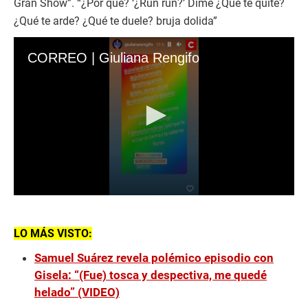
Gran Show”. “¿Por qué? ‘¿Run run?’ Dime ¿Qué te quité?
¿Qué te arde? ¿Qué te duele? bruja dolida”
CORREO | Giuliana Rengifo
0
s
e
c
LO MÁS VISTO:
o
n
Samuel Suárez revela polémico episodio con
d
Gisela: “(Fue) tosca y despectiva, me quedé
s
o
helado” (VIDEO)
f