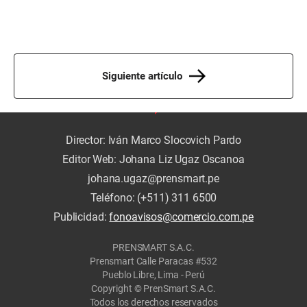
Siguiente artículo
Director: Iván Marco Slocovich Pardo
Editor Web: Johana Liz Ugaz Oscanoa
johana.ugaz@prensmart.pe
Teléfono: (+511) 311 6500
Publicidad:
fonoavisos@comercio.com.pe
PRENSMART S.A.C.
Prensmart Calle Paracas #532
Pueblo Libre, Lima - Perú
Copyright © PrenSmart S.A.C.
Todos los derechos reservados