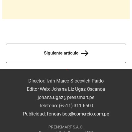
Siguiente artículo
Director: Iván Marco Slocovich Pardo
Editor Web: Johana Liz Ugaz Oscanoa
johana.ugaz@prensmart.pe
Teléfono: (+511) 311 6500
Publicidad:
fonoavisos@comercio.com.pe
PRENSMART S.A.C.