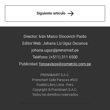
Siguiente artículo
Director: Iván Marco Slocovich Pardo
Editor Web: Johana Liz Ugaz Oscanoa
johana.ugaz@prensmart.pe
Teléfono: (+511) 311 6500
Publicidad:
fonoavisos@comercio.com.pe
PRENSMART S.A.C.
Prensmart Calle Paracas #532
Pueblo Libre, Lima - Perú
Copyright © PrenSmart S.A.C.
Todos los derechos reservados