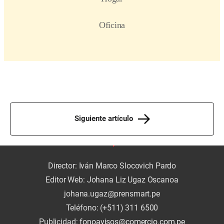
Siguiente artículo
Director: Iván Marco Slocovich Pardo
Editor Web: Johana Liz Ugaz Oscanoa
johana.ugaz@prensmart.pe
Teléfono: (+511) 311 6500
Publicidad:
fonoavisos@comercio.com.pe