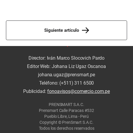
Siguiente artículo
Director: Iván Marco Slocovich Pardo
Editor Web: Johana Liz Ugaz Oscanoa
johana.ugaz@prensmart.pe
Teléfono: (+511) 311 6500
Publicidad:
fonoavisos@comercio.com.pe
PRENSMART S.A.C.
Prensmart Calle Paracas #532
Pueblo Libre, Lima - Perú
Copyright © PrenSmart S.A.C.
Todos los derechos reservados