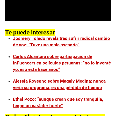
0
s
e
Te puede interesar
c
Josmery Toledo revela tras sufrir radical cambio
o
n
de voz: “Tuve una mala asesoría”
d
s
o
Carlos Alcántara sobre participación de
f
influencers en películas peruanas: “no lo inventé
0
s
yo, eso está hace años”
e
c
o
Alessia Rovegno sobre Magaly Medina: nunca
n
vería su programa, es una pérdida de tiempo
d
s
Ethel Pozo: “aunque crean que soy tranquila,
tengo un carácter fuerte”