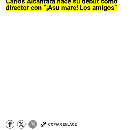
Carlos Alcántara hace su debut como
director con “¡Asu mare! Los amigos”
COPIAR ENLACE