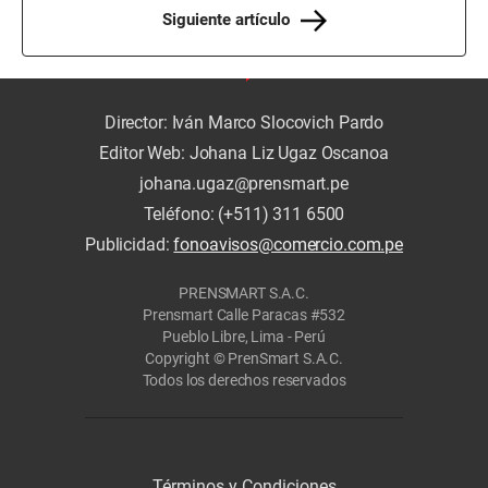
Siguiente artículo
Director: Iván Marco Slocovich Pardo
Editor Web: Johana Liz Ugaz Oscanoa
johana.ugaz@prensmart.pe
Teléfono: (+511) 311 6500
Publicidad:
fonoavisos@comercio.com.pe
PRENSMART S.A.C.
Prensmart Calle Paracas #532
Pueblo Libre, Lima - Perú
Copyright © PrenSmart S.A.C.
Todos los derechos reservados
Términos y Condiciones