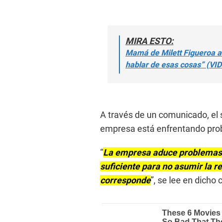
MIRA ESTO:
Mamá de Milett Figueroa al
hablar de esas cosas” (VI
A través de un comunicado, el s
empresa está enfrentando pr
“
La empresa aduce problemas 
suficiente para no asumir la r
corresponde
”, se lee en dicho