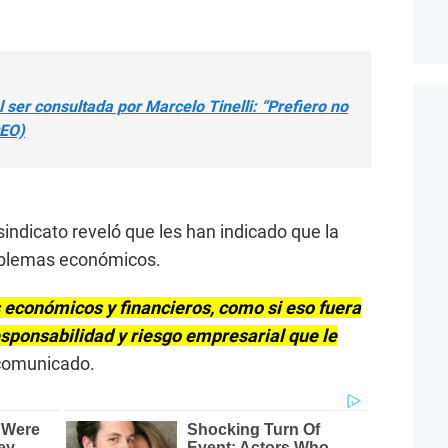
 ser consultada por Marcelo Tinelli: “Prefiero no
DEO)
indicato reveló que les han indicado que la
oblemas económicos.
económicos y financieros, como si eso fuera
esponsabilidad y riesgo empresarial que le
 comunicado.