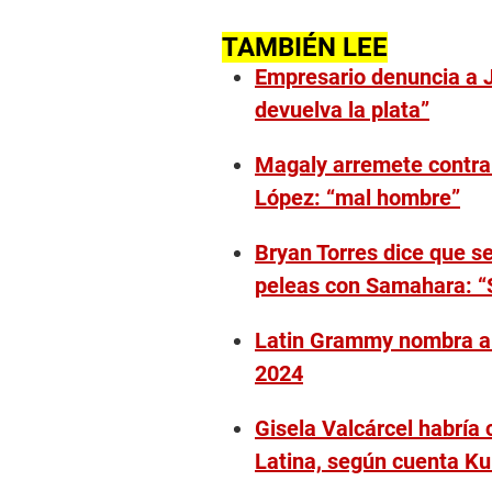
0
s
e
TAMBIÉN LEE
c
Empresario denuncia a 
o
n
devuelva la plata”
d
s
o
Magaly arremete contra
f
2
López: “mal hombre”
m
i
n
Bryan Torres dice que s
u
t
peleas con Samahara: “
e
s
,
Latin Grammy nombra a 
5
4
2024
s
e
c
Gisela Valcárcel habría
o
n
Latina, según cuenta Kur
d
s