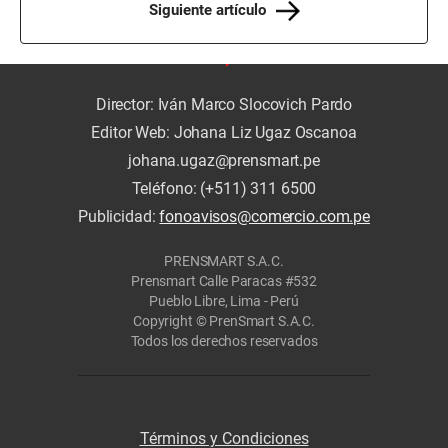
Siguiente artículo
Director: Iván Marco Slocovich Pardo
Editor Web: Johana Liz Ugaz Oscanoa
johana.ugaz@prensmart.pe
Teléfono: (+511) 311 6500
Publicidad:
fonoavisos@comercio.com.pe
PRENSMART S.A.C.
Prensmart Calle Paracas #532
Pueblo Libre, Lima - Perú
Copyright © PrenSmart S.A.C.
Todos los derechos reservados
Términos y Condiciones