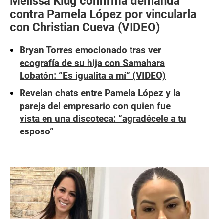
Melissa Klug confirma demanda
contra Pamela López por vincularla
con Christian Cueva (VIDEO)
Bryan Torres emocionado tras ver
ecografía de su hija con Samahara
Lobatón: “Es igualita a mí” (VIDEO)
Revelan chats entre Pamela López y la
pareja del empresario con quien fue
vista en una discoteca: “agradécele a tu
esposo”