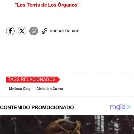
o
“Los Terris de Los Órganos”
n
d
s
COPIAR ENLACE
TAGS RELACIONADOS
Melissa Klug
Christian Cueva