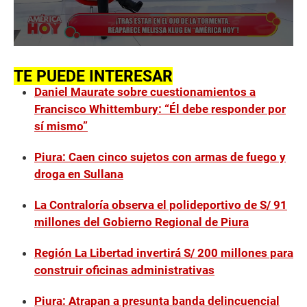
0
s
e
TE PUEDE INTERESAR
c
Daniel Maurate sobre cuestionamientos a
o
n
Francisco Whittembury: “Él debe responder por
d
sí mismo”
s
o
f
Piura: Caen cinco sujetos con armas de fuego y
2
m
droga en Sullana
i
n
u
La Contraloría observa el polideportivo de S/ 91
t
millones del Gobierno Regional de Piura
e
s
,
Región La Libertad invertirá S/ 200 millones para
5
construir oficinas administrativas
3
s
e
Piura: Atrapan a presunta banda delincuencial
c