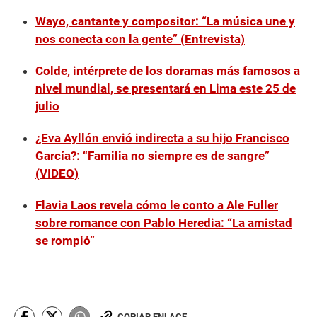
Wayo, cantante y compositor: “La música une y
nos conecta con la gente” (Entrevista)
Colde, intérprete de los doramas más famosos a
nivel mundial, se presentará en Lima este 25 de
julio
¿Eva Ayllón envió indirecta a su hijo Francisco
García?: “Familia no siempre es de sangre”
(VIDEO)
Flavia Laos revela cómo le conto a Ale Fuller
sobre romance con Pablo Heredia: “La amistad
se rompió”
COPIAR ENLACE