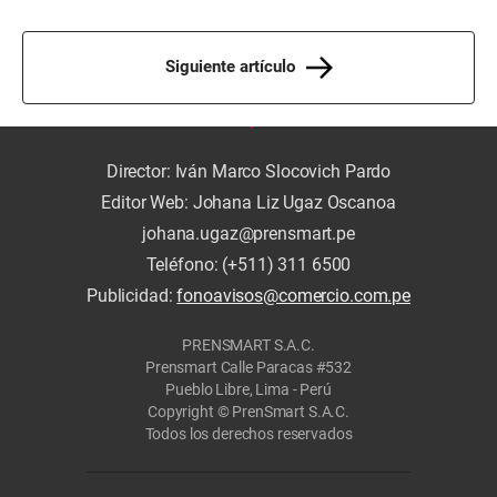
Siguiente artículo
Director: Iván Marco Slocovich Pardo
Editor Web: Johana Liz Ugaz Oscanoa
johana.ugaz@prensmart.pe
Teléfono: (+511) 311 6500
Publicidad:
fonoavisos@comercio.com.pe
PRENSMART S.A.C.
Prensmart Calle Paracas #532
Pueblo Libre, Lima - Perú
Copyright © PrenSmart S.A.C.
Todos los derechos reservados