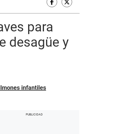
aves para
de desagüe y
ulmones infantiles