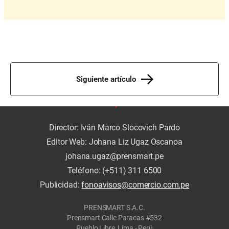
Siguiente artículo
Director: Iván Marco Slocovich Pardo
Editor Web: Johana Liz Ugaz Oscanoa
johana.ugaz@prensmart.pe
Teléfono: (+511) 311 6500
Publicidad:
fonoavisos@comercio.com.pe
PRENSMART S.A.C.
Prensmart Calle Paracas #532
Pueblo Libre, Lima - Perú