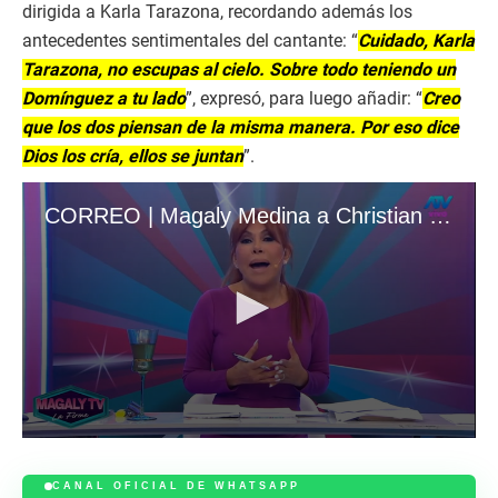
dirigida a Karla Tarazona, recordando además los
antecedentes sentimentales del cantante: “
Cuidado, Karla
Tarazona, no escupas al cielo. Sobre todo teniendo un
Domínguez a tu lado
”, expresó, para luego añadir: “
Creo
que los dos piensan de la misma manera. Por eso dice
Dios los cría, ellos se juntan
”.
CORREO | Magaly Medina a Christian Domínguez y Karla Tarazona por utilizar la palabra ‘ampay’ en publicidad: “Me pertenece”
0
s
e
CANAL OFICIAL DE WHATSAPP