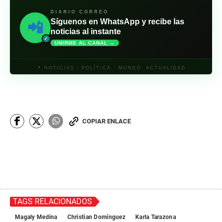
c
o
DIARIO CORREO
n
Síguenos en WhatsApp y recibe las
📲
d
noticias al instante
s
o
✓
UNIRME AL CANAL →
f
2
m
📍 NOTICIAS · POLÍTICA · MUNDO· ACTUALIDAD
i
n
u
t
e
s
,
COPIAR ENLACE
3
s
e
c
o
n
d
s
TAGS RELACIONADOS
Magaly Medina
Christian Domínguez
Karla Tarazona