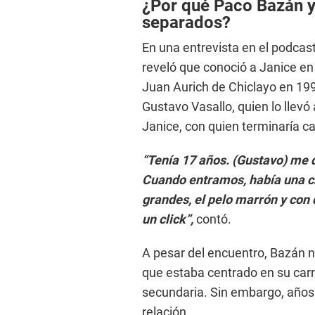
¿Por qué Paco Bazán y
9
s
separados?
e
c
En una entrevista en el podcas
o
n
reveló que conoció a Janice en 
d
s
Juan Aurich de Chiclayo en 19
V
o
Gustavo Vasallo, quien lo llev
l
Janice, con quien terminaría 
u
m
e
“Tenía 17 años. (Gustavo) me d
9
0
Cuando entramos, había una ch
%
grandes, el pelo marrón y con
un click”,
contó.
A pesar del encuentro, Bazán no
que estaba centrado en su carr
secundaria. Sin embargo, años
relación.