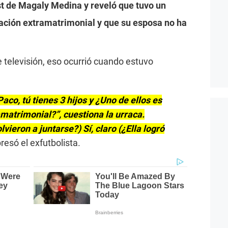
t de Magaly Medina y reveló que tuvo un
lación extramatrimonial y que su esposa no ha
 televisión, eso ocurrió cuando estuvo
aco, tú tienes 3 hijos y ¿Uno de ellos es
matrimonial?”, cuestiona la urraca.
ieron a juntarse?) Sí, claro (¿Ella logró
presó el exfutbolista.