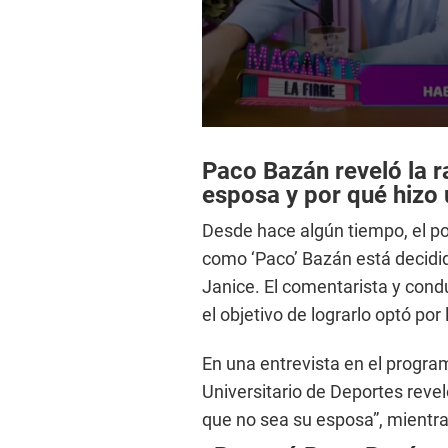
0
s
e
Paco Bazán reveló la r
c
esposa y por qué hizo 
o
n
Desde hace algún tiempo, el po
d
s
como ‘Paco’ Bazán está decidi
o
f
Janice. El comentarista y condu
4
m
el objetivo de lograrlo optó por
i
n
u
En una entrevista en el program
t
e
Universitario de Deportes revel
s
que no sea su esposa”, mientr
,
3