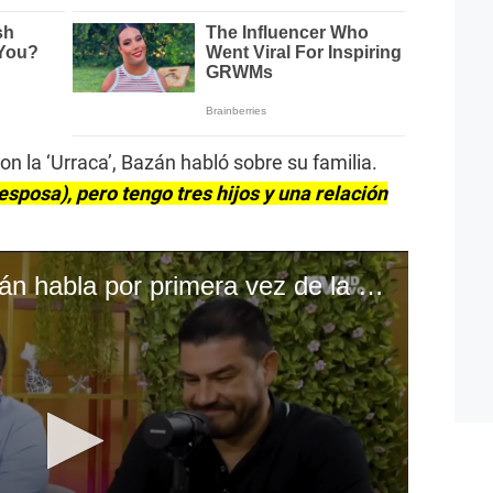
n la ‘Urraca’, Bazán habló sobre su familia.
 esposa), pero tengo tres hijos y una relación
CORREO | Paco bazán habla por primera vez de la razón del fin de su matrimonio