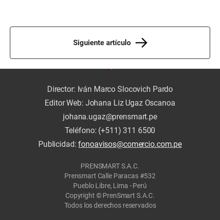
Siguiente artículo
Director: Iván Marco Slocovich Pardo
Editor Web: Johana Liz Ugaz Oscanoa
johana.ugaz@prensmart.pe
Teléfono: (+511) 311 6500
Publicidad:
fonoavisos@comercio.com.pe
PRENSMART S.A.C.
Prensmart Calle Paracas #532
Pueblo Libre, Lima - Perú
Copyright © PrenSmart S.A.C.
Todos los derechos reservados