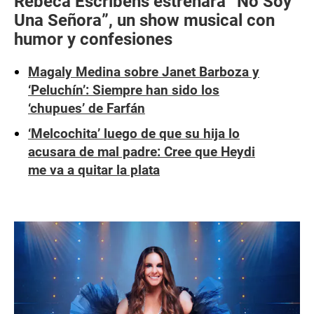
Rebeca Escribens estrenará “No Soy
Una Señora”, un show musical con
humor y confesiones
Magaly Medina sobre Janet Barboza y
‘Peluchín’: Siempre han sido los
‘chupues’ de Farfán
‘Melcochita’ luego de que su hija lo
acusara de mal padre: Cree que Heydi
me va a quitar la plata