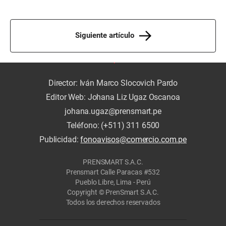
Siguiente artículo
Director: Iván Marco Slocovich Pardo
Editor Web: Johana Liz Ugaz Oscanoa
johana.ugaz@prensmart.pe
Teléfono: (+511) 311 6500
Publicidad:
fonoavisos@comercio.com.pe
PRENSMART S.A.C.
Prensmart Calle Paracas #532
Pueblo Libre, Lima - Perú
Copyright © PrenSmart S.A.C.
Todos los derechos reservados