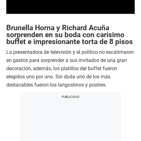
0
s
e
Brunella Horna y Richard Acuña
c
sorprenden en su boda con carísimo
o
buffet e impresionante torta de 8 pisos
n
d
s
La presentadora de televisión y el político no escatimaron
o
en gastos para sorprender a sus invitados de una gran
f
0
decoración, además, los platillos del buffet fueron
s
e
elegidos uno por uno. Sin duda uno de los más
c
destacables fueron los langostinos y postres.
o
n
d
s