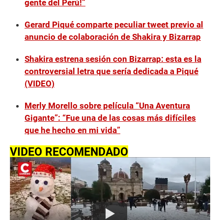
gente del Perú!”
Gerard Piqué comparte peculiar tweet previo al
anuncio de colaboración de Shakira y Bizarrap
Shakira estrena sesión con Bizarrap: esta es la
controversial letra que sería dedicada a Piqué
(VIDEO)
Merly Morello sobre película “Una Aventura
Gigante”: “Fue una de las cosas más difíciles
que he hecho en mi vida”
VIDEO RECOMENDADO