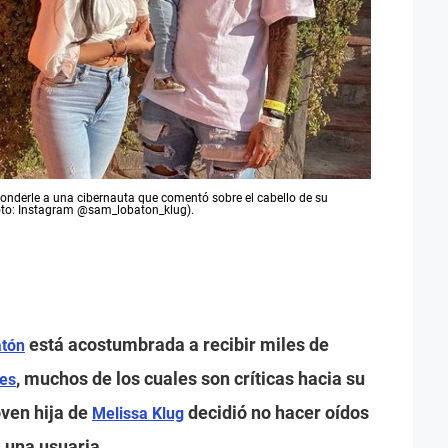
ponderle a una cibernauta que comentó sobre el cabello de su
oto: Instagram @sam_lobaton_klug).
está acostumbrada a recibir miles de
tón
, muchos de los cuales son críticas hacia su
les
oven hija de
decidió no hacer oídos
Melissa Klug
 una usuaria.