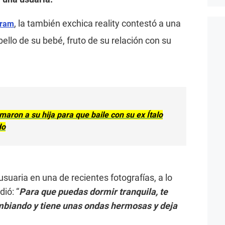
, la también exchica reality contestó a una
gram
ello de su bebé, fruto de su relación con su
maron a su hija para que baile con su ex Ítalo
do
suaria en una de recientes fotografías, a lo
ió: “
Para que puedas dormir tranquila, te
mbiando y tiene unas ondas hermosas y deja