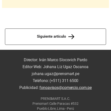
Siguiente artículo
Director: Iván Marco Slocovich Pardo
Editor Web: Johana Liz Ugaz Oscanoa
johana.ugaz@prensmart.pe
Teléfono: (+511) 311 6500
Publicidad:
fonoavisos@comercio.com.pe
PRENSMART S.A.C.
Prensmart Calle Paracas #532
Pueblo Libre, Lima - Perú