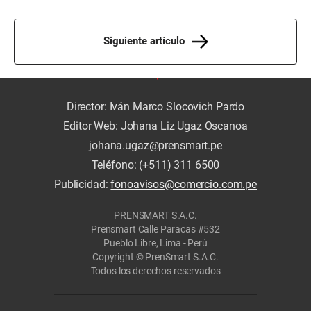
Siguiente artículo
Director: Iván Marco Slocovich Pardo
Editor Web: Johana Liz Ugaz Oscanoa
johana.ugaz@prensmart.pe
Teléfono: (+511) 311 6500
Publicidad:
fonoavisos@comercio.com.pe
PRENSMART S.A.C.
Prensmart Calle Paracas #532
Pueblo Libre, Lima - Perú
Copyright © PrenSmart S.A.C.
Todos los derechos reservados