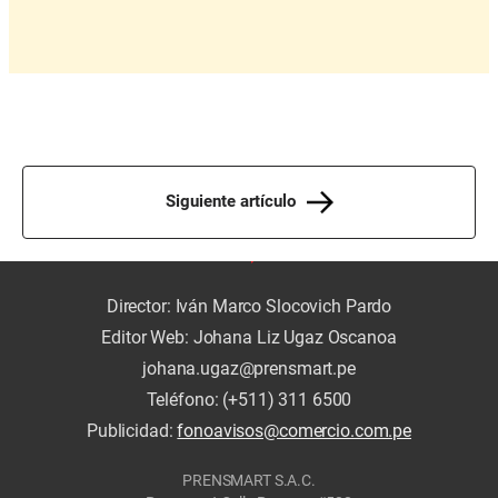
Siguiente artículo
Director: Iván Marco Slocovich Pardo
Editor Web: Johana Liz Ugaz Oscanoa
johana.ugaz@prensmart.pe
Teléfono: (+511) 311 6500
Publicidad:
fonoavisos@comercio.com.pe
PRENSMART S.A.C.