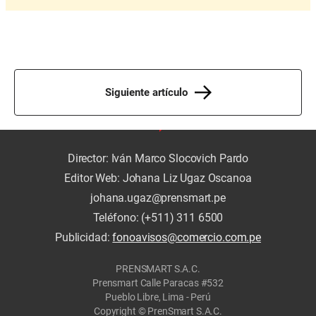
Siguiente artículo
Director: Iván Marco Slocovich Pardo
Editor Web: Johana Liz Ugaz Oscanoa
johana.ugaz@prensmart.pe
Teléfono: (+511) 311 6500
Publicidad:
fonoavisos@comercio.com.pe
PRENSMART S.A.C.
Prensmart Calle Paracas #532
Pueblo Libre, Lima - Perú
Copyright © PrenSmart S.A.C.