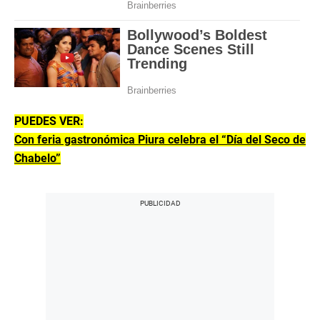
PUEDES VER:
Con feria gastronómica Piura celebra el “Día del Seco de
Chabelo”