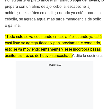
Por su parte, el plato ancestral llamado
sopa de novios
, lo
prepara con un aliño de ajo, cebolla, escabeche, ají
achiote, que se fríen en aceite, cuando ya está dorada la
cebolla, se agrega agua, más tarde menudencia de pollo
o gallina.
“Todo esto se va cocinando en ese aliño, cuando ya está
casi listo se agrega fideos y pan, previamente remojado,
esto se va moviendo lentamente y se le incorpora pasas,
aceitunas, trozos de huevo sancochado
”, dijo la cocinera.