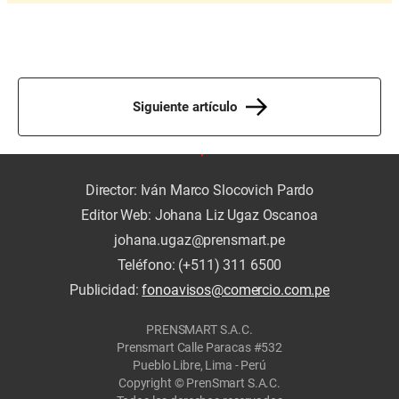
Siguiente artículo
Director: Iván Marco Slocovich Pardo
Editor Web: Johana Liz Ugaz Oscanoa
johana.ugaz@prensmart.pe
Teléfono: (+511) 311 6500
Publicidad:
fonoavisos@comercio.com.pe
PRENSMART S.A.C.
Prensmart Calle Paracas #532
Pueblo Libre, Lima - Perú
Copyright © PrenSmart S.A.C.