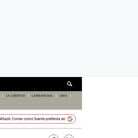
Cuadro
de
búsqueda
LA LIBERTAD
LAMBAYEQUE
LIMA
Añadir
Correo
como fuente preferida en