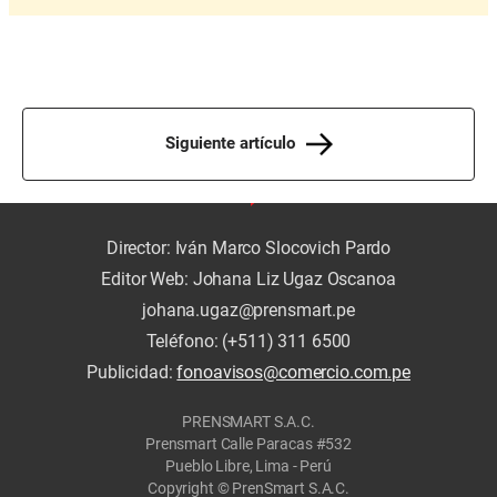
Siguiente artículo
Director: Iván Marco Slocovich Pardo
Editor Web: Johana Liz Ugaz Oscanoa
johana.ugaz@prensmart.pe
Teléfono: (+511) 311 6500
Publicidad:
fonoavisos@comercio.com.pe
PRENSMART S.A.C.
Prensmart Calle Paracas #532
Pueblo Libre, Lima - Perú
Copyright © PrenSmart S.A.C.