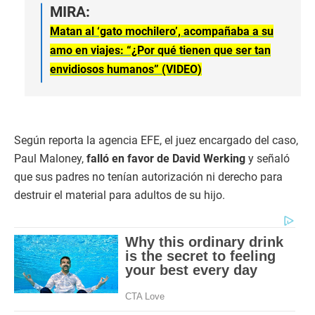
MIRA:
Matan al ‘gato mochilero’, acompañaba a su
amo en viajes: “¿Por qué tienen que ser tan
envidiosos humanos” (VIDEO)
Según reporta la agencia EFE, el juez encargado del caso,
Paul Maloney,
falló en favor de David Werking
y señaló
que sus padres no tenían autorización ni derecho para
destruir el material para adultos de su hijo.