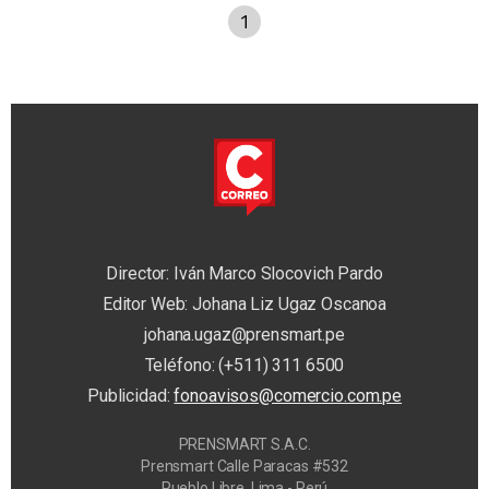
1
Director: Iván Marco Slocovich Pardo
Editor Web: Johana Liz Ugaz Oscanoa
johana.ugaz@prensmart.pe
Teléfono: (+511) 311 6500
Publicidad:
fonoavisos@comercio.com.pe
PRENSMART S.A.C.
Prensmart Calle Paracas #532
Pueblo Libre, Lima - Perú