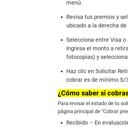
menú.
s
,
1
Revisa tus premios y sele
4
s
ubicado a la derecha d
e
c
o
Selecciona entre Visa o 
n
d
Ingresa el monto a retir
s
V
fotocopias) y selecciona 
o
l
u
Haz clic en Solicitar Ret
m
e
cobrar es de mínimo S/3
9
0
%
¿Cómo saber si cobras
Para revisar el estado de tu sol
página principal de “Cobrar pre
Recibido – En evaluació