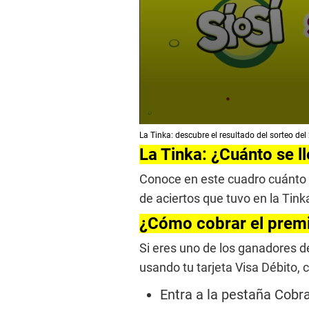
0
La Tinka: descubre el resultado del sorteo de
s
e
La Tinka: ¿Cuánto se l
c
o
Conoce en este cuadro cuánto 
n
d
de aciertos que tuvo en la Tink
s
o
¿Cómo cobrar el premi
f
3
Si eres uno de los ganadores de
m
i
usando tu tarjeta Visa Débito, 
n
u
Entra a la pestaña Cobr
t
e