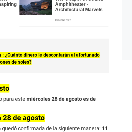
a : ¿Cuánto dinero le descontarán al afortunado
lones de soles?
sto
o para este
miércoles 28 de agosto es de
a 28 de agosto
a quedó confirmada de la siguiente manera:
11