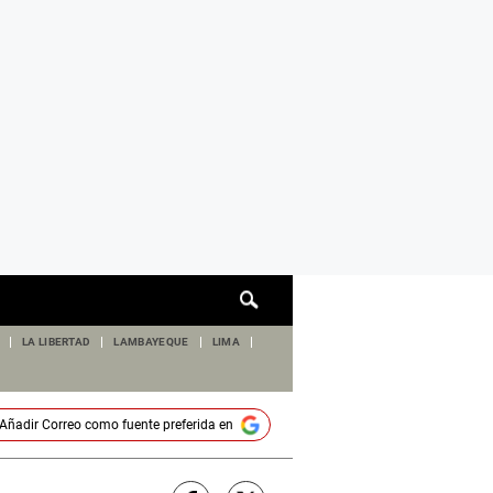
Cuadro
de
búsqueda
LA LIBERTAD
LAMBAYEQUE
LIMA
Añadir
Correo
como fuente preferida en