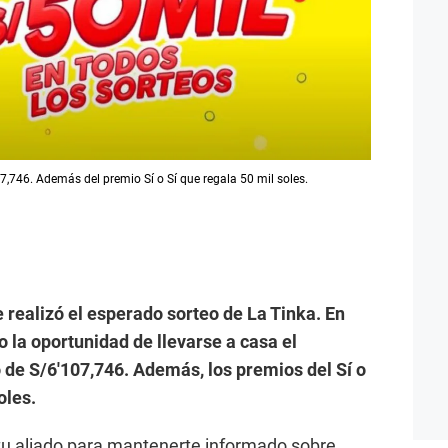
07,746. Además del premio Sí o Sí que regala 50 mil soles.
 realizó el esperado sorteo de La Tinka. En
o la oportunidad de llevarse a casa el
e S/6′107,746. Además, los premios del Sí o
oles.
tu aliado para mantenerte informado sobre