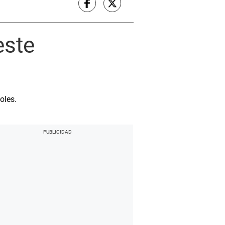
este
oles.