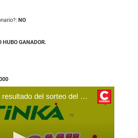
onario?:
NO
NO HUBO GANADOR.
000
La Tinka: descubre el resultado del sorteo del 28/08/24