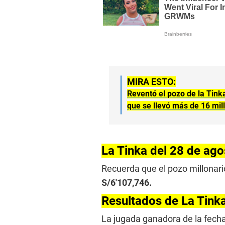
MIRA ESTO:
Reventó el pozo de la Tink
que se llevó más de 16 mil
La Tinka del 28 de ago
Recuerda que el pozo millonari
S/6′107,746.
Resultados de La Tink
La jugada ganadora de la fech