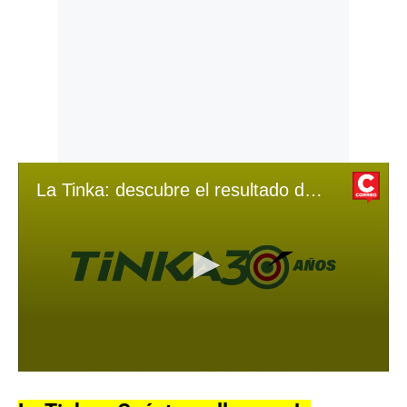
La Tinka: descubre el resultado del sorteo realizado el 15/09/24
0
s
e