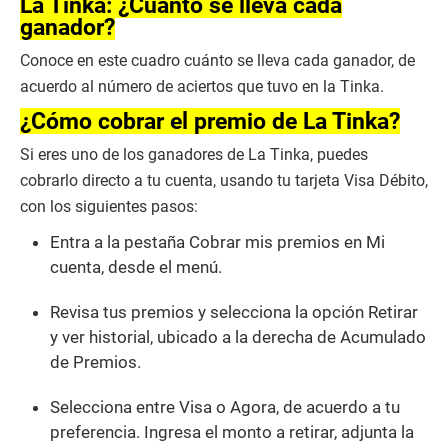
La Tinka: ¿Cuánto se lleva cada
c
ganador?
o
n
Conoce en este cuadro cuánto se lleva cada ganador, de
d
s
acuerdo al número de aciertos que tuvo en la Tinka.
o
f
¿Cómo cobrar el premio de La Tinka?
3
m
Si eres uno de los ganadores de La Tinka, puedes
i
n
cobrarlo directo a tu cuenta, usando tu tarjeta Visa Débito,
u
con los siguientes pasos:
t
e
s
Entra a la pestaña Cobrar mis premios en Mi
,
cuenta, desde el menú.
1
s
e
Revisa tus premios y selecciona la opción Retirar
c
o
y ver historial, ubicado a la derecha de Acumulado
n
de Premios.
d
Selecciona entre Visa o Agora, de acuerdo a tu
preferencia. Ingresa el monto a retirar, adjunta la