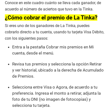
Conoce en este cuadro cuánto se lleva cada ganador, de
d
s
acuerdo al número de aciertos que tuvo en la Tinka.
o
f
¿Cómo cobrar el premio de La Tinka?
2
m
Si eres uno de los ganadores de La Tinka, puedes
i
n
cobrarlo directo a tu cuenta, usando tu tarjeta Visa Débito,
u
con los siguientes pasos:
t
e
s
Entra a la pestaña Cobrar mis premios en Mi
,
cuenta, desde el menú.
5
3
s
Revisa tus premios y selecciona la opción Retirar
e
c
y ver historial, ubicado a la derecha de Acumulado
o
de Premios.
n
d
s
Selecciona entre Visa o Agora, de acuerdo a tu
preferencia. Ingresa el monto a retirar, adjunta la
foto de tu DNI (no imagen de fotocopias) y
selecciona tu tarjeta.