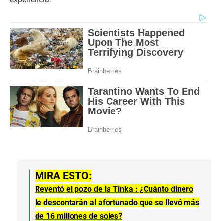
MIRA ESTO:
Reventó el pozo de la Tinka : ¿Cuánto dinero
le descontarán al afortunado que se llevó más
de 16 millones de soles?