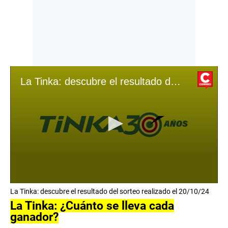
La Tinka: descubre el resultado del sorteo realizado el 20/10/24
0
La Tinka: descubre el resultado del sorteo realizado el 20/10/24
s
e
La Tinka: ¿Cuánto se lleva cada
c
ganador?
o
n