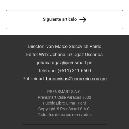
Siguiente artículo
Director: Iván Marco Slocovich Pardo
Editor Web: Johana Liz Ugaz Oscanoa
johana.ugaz@prensmart.pe
Teléfono: (+511) 311 6500
Publicidad:
fonoavisos@comercio.com.pe
PRENSMART S.A.C.
Prensmart Calle Paracas #532
Pueblo Libre, Lima - Perú
Copyright © PrenSmart S.A.C.
Todos los derechos reservados