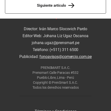
Siguiente artículo
Director: Iván Marco Slocovich Pardo
Editor Web: Johana Liz Ugaz Oscanoa
johana.ugaz@prensmart.pe
Teléfono: (+511) 311 6500
Publicidad:
fonoavisos@comercio.com.pe
PRENSMART S.A.C.
Prensmart Calle Paracas #532
Pueblo Libre, Lima - Perú
Copyright © PrenSmart S.A.C.
Todos los derechos reservados