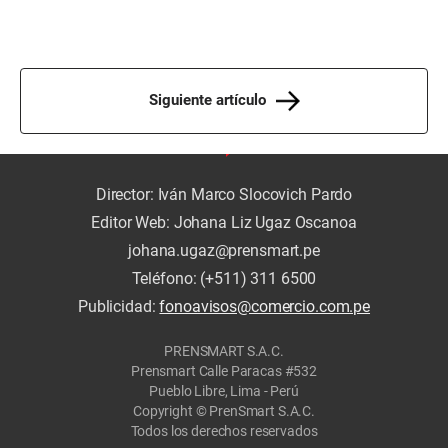
Siguiente artículo
Director: Iván Marco Slocovich Pardo
Editor Web: Johana Liz Ugaz Oscanoa
johana.ugaz@prensmart.pe
Teléfono: (+511) 311 6500
Publicidad:
fonoavisos@comercio.com.pe
PRENSMART S.A.C.
Prensmart Calle Paracas #532
Pueblo Libre, Lima - Perú
Copyright © PrenSmart S.A.C.
Todos los derechos reservados